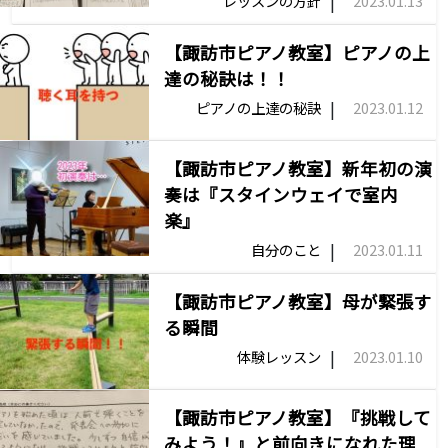
|
レッスンの方針
2023.01.13
【諏訪市ピアノ教室】ピアノの上
達の秘訣は！！
|
ピアノの上達の秘訣
2023.01.12
【諏訪市ピアノ教室】新年初の演
奏は『スタインウェイで室内
楽』
|
自分のこと
2023.01.11
【諏訪市ピアノ教室】母が緊張す
る瞬間
|
体験レッスン
2023.01.10
【諏訪市ピアノ教室】『挑戦して
みよう！』と前向きになれた理