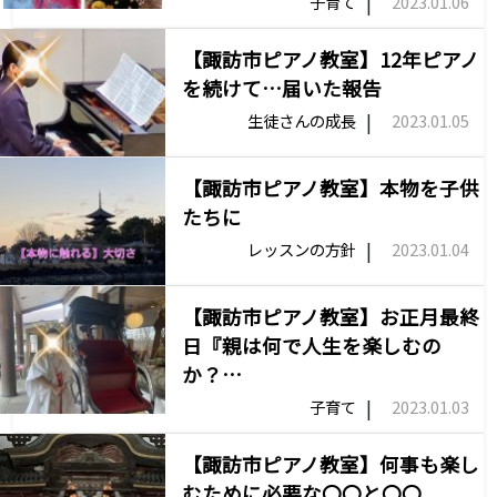
|
子育て
2023.01.06
【諏訪市ピアノ教室】12年ピアノ
を続けて…届いた報告
|
生徒さんの成長
2023.01.05
【諏訪市ピアノ教室】本物を子供
たちに
|
レッスンの方針
2023.01.04
【諏訪市ピアノ教室】お正月最終
日『親は何で人生を楽しむの
か？…
|
子育て
2023.01.03
【諏訪市ピアノ教室】何事も楽し
むために必要な〇〇と〇〇