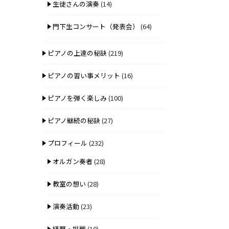
生徒さんの演奏
(14)
門下生コンサート（発表会）
(64)
ピアノの上達の秘訣
(219)
ピアノの習い事メリット
(16)
ピアノを弾く楽しみ
(100)
ピアノ継続の秘訣
(27)
プロフィール
(232)
オルガン奏者
(28)
教室の想い
(28)
演奏活動
(23)
経歴・挑戦
(10)