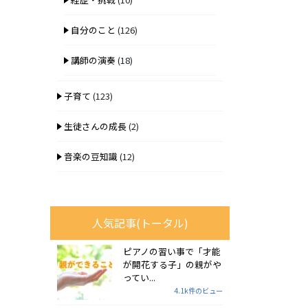
自分のこと
(126)
講師の演奏
(18)
子育て
(123)
生徒さんの成長
(2)
音楽の豆知識
(12)
人気記事(トータル)
ピアノの習い事で「才能
が開花する子」の親がや
ってい...
4.1k件のビュー