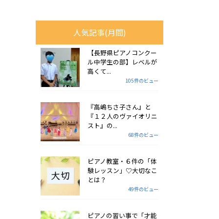
人気記事(月間)
【長野県ピアノコンクー
ル中学生の部】レベルが
高くて...
105件のビュー
『高嶋ちさ子さん』と
『１２人のヴァイオリニ
スト』の...
68件のビュー
ピアノ教室・６件の「体
験レッスン」♡大切なこ
とは？
49件のビュー
ピアノの習い事で「才能