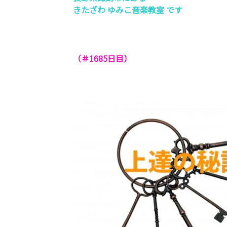
きたざわ ゆみこ音楽教室 です
（＃1685
日目）