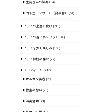
生徒さんの演奏
(14)
門下生コンサート（発表会）
(64)
ピアノの上達の秘訣
(219)
ピアノの習い事メリット
(16)
ピアノを弾く楽しみ
(100)
ピアノ継続の秘訣
(27)
プロフィール
(232)
オルガン奏者
(28)
教室の想い
(28)
演奏活動
(23)
経歴・挑戦
(10)