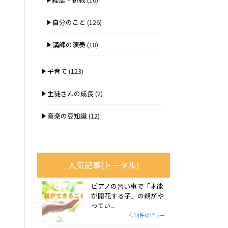
自分のこと
(126)
講師の演奏
(18)
子育て
(123)
生徒さんの成長
(2)
音楽の豆知識
(12)
人気記事(トータル)
ピアノの習い事で「才能
が開花する子」の親がや
ってい...
4.1k件のビュー