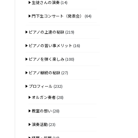
生徒さんの演奏
(14)
門下生コンサート（発表会）
(64)
ピアノの上達の秘訣
(219)
ピアノの習い事メリット
(16)
ピアノを弾く楽しみ
(100)
ピアノ継続の秘訣
(27)
プロフィール
(232)
オルガン奏者
(28)
教室の想い
(28)
演奏活動
(23)
経歴・挑戦
(10)