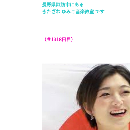
長野県諏訪市にある
きたざわ ゆみこ音楽教室 です
（＃1318
日目）