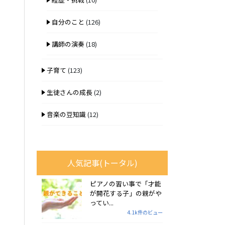
自分のこと
(126)
講師の演奏
(18)
子育て
(123)
生徒さんの成長
(2)
音楽の豆知識
(12)
人気記事(トータル)
ピアノの習い事で「才能
が開花する子」の親がや
ってい...
4.1k件のビュー