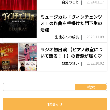
|
自分のこと
2024.01.17
ミュージカル「ヴィンチェンツ
ォ」の作曲を手掛けた門下生の
活躍
|
生徒さんの成長
2023.11.09
ラジオ初出演 【ピアノ教室につ
いて語る！！】の音源が届く♡
|
教室の想い
2022.10.02
お知らせ