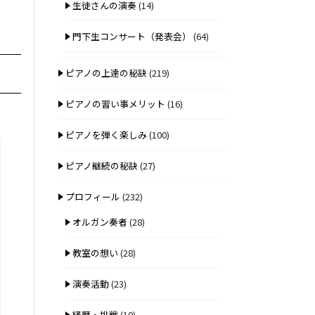
生徒さんの演奏
(14)
門下生コンサート（発表会）
(64)
ピアノの上達の秘訣
(219)
ピアノの習い事メリット
(16)
ピアノを弾く楽しみ
(100)
ピアノ継続の秘訣
(27)
プロフィール
(232)
オルガン奏者
(28)
教室の想い
(28)
演奏活動
(23)
経歴・挑戦
(10)