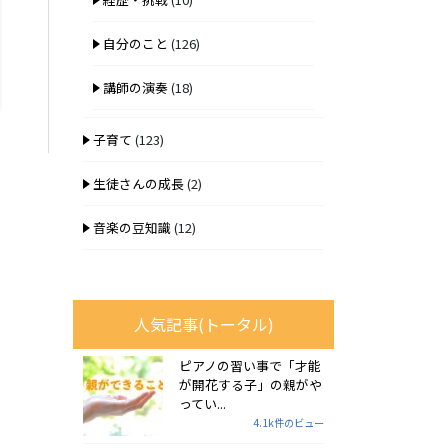
自分のこと
(126)
講師の演奏
(18)
子育て
(123)
生徒さんの成長
(2)
音楽の豆知識
(12)
人気記事(トータル)
ピアノの習い事で「才能
が開花する子」の親がや
ってい...
4.1k件のビュー