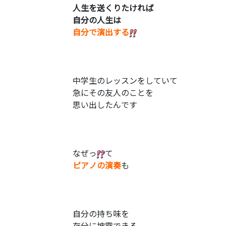
人生
を
送
くり
たけれ
ば
自分
の
人生
は
自分で
演出する
中学生のレッスンをしていて
急にその友人のことを
思い出したんです
なぜっ
て
ピアノの演奏
も
自分の持ち味を
存分に披露できる