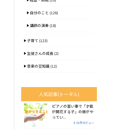
自分のこと
(126)
講師の演奏
(18)
子育て
(123)
生徒さんの成長
(2)
音楽の豆知識
(12)
人気記事(トータル)
ピアノの習い事で「才能
が開花する子」の親がや
ってい...
4.1k件のビュー