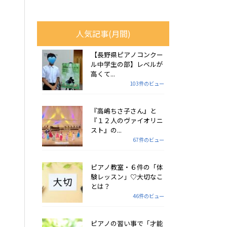
人気記事(月間)
【長野県ピアノコンクー
ル中学生の部】レベルが
高くて...
103件のビュー
『高嶋ちさ子さん』と
『１２人のヴァイオリニ
スト』の...
67件のビュー
ピアノ教室・６件の「体
験レッスン」♡大切なこ
とは？
46件のビュー
ピアノの習い事で「才能