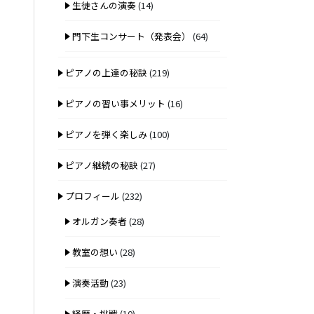
生徒さんの演奏
(14)
門下生コンサート（発表会）
(64)
ピアノの上達の秘訣
(219)
ピアノの習い事メリット
(16)
ピアノを弾く楽しみ
(100)
ピアノ継続の秘訣
(27)
プロフィール
(232)
オルガン奏者
(28)
教室の想い
(28)
演奏活動
(23)
経歴・挑戦
(10)