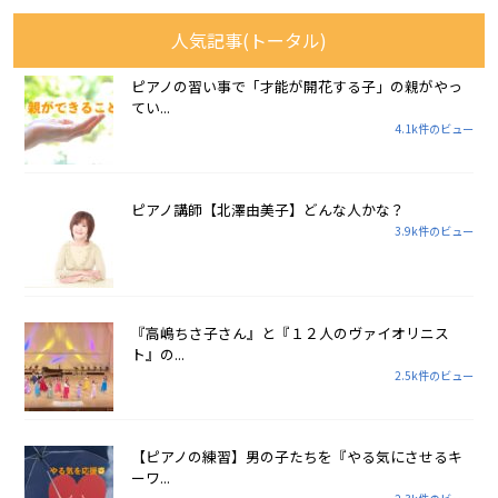
人気記事(トータル)
ピアノの習い事で「才能が開花する子」の親がやっ
てい...
4.1k件のビュー
ピアノ講師【北澤由美子】どんな人かな？
3.9k件のビュー
『高嶋ちさ子さん』と『１２人のヴァイオリニス
ト』の...
2.5k件のビュー
【ピアノの練習】男の子たちを『やる気にさせるキ
ーワ...