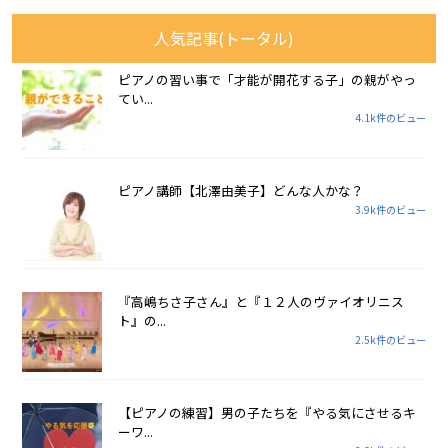
人気記事(トータル)
ピアノの習い事で「才能が開花する子」の親がやっ
てい...
4.1k件のビュー
ピアノ講師【北澤由美子】どんな人かな？
3.9k件のビュー
『高嶋ちさ子さん』と『１２人のヴァイオリニス
ト』の...
2.5k件のビュー
【ピアノの練習】男の子たちを『やる気にさせるキ
ーワ...