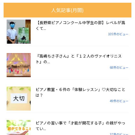
人気記事(月間)
【長野県ピアノコンクール中学生の部】レベルが高
くて...
105件のビュー
『高嶋ちさ子さん』と『１２人のヴァイオリニス
ト』の...
68件のビュー
ピアノ教室・６件の「体験レッスン」♡大切なこと
は？
49件のビュー
ピアノの習い事で「才能が開花する子」の親がやっ
てい...
37件のビュー