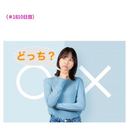
（＃1810
日目）