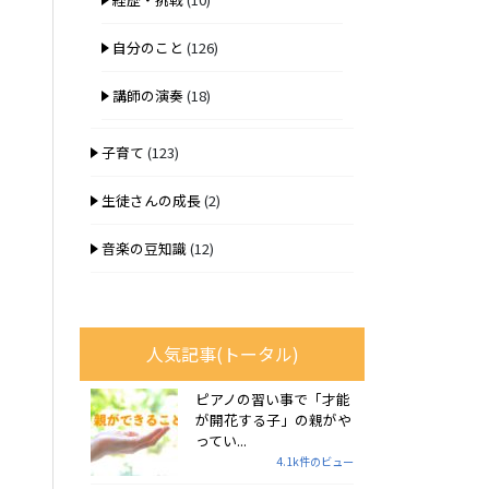
自分のこと
(126)
講師の演奏
(18)
子育て
(123)
生徒さんの成長
(2)
音楽の豆知識
(12)
人気記事(トータル)
ピアノの習い事で「才能
が開花する子」の親がや
ってい...
4.1k件のビュー