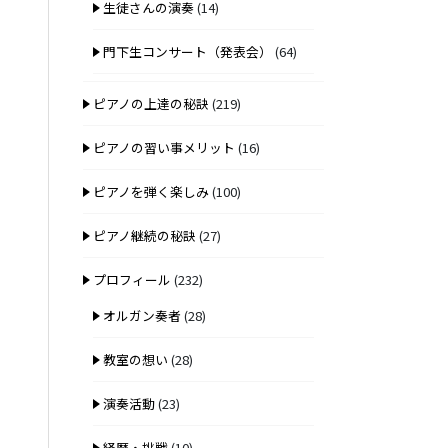
生徒さんの演奏
(14)
門下生コンサート（発表会）
(64)
ピアノの上達の秘訣
(219)
ピアノの習い事メリット
(16)
ピアノを弾く楽しみ
(100)
ピアノ継続の秘訣
(27)
プロフィール
(232)
オルガン奏者
(28)
教室の想い
(28)
演奏活動
(23)
経歴・挑戦
(10)