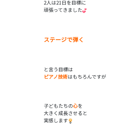
2人は21日を目標に
頑張ってきました
ステージで弾く
と言う目標は
ピアノ技術
はもちろんですが
子どもたちの
心
を
大きく成長させると
実感します