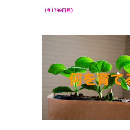
（＃1799
日目）