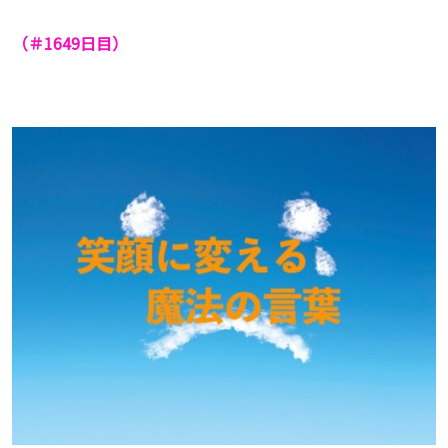
（＃1649
日目）