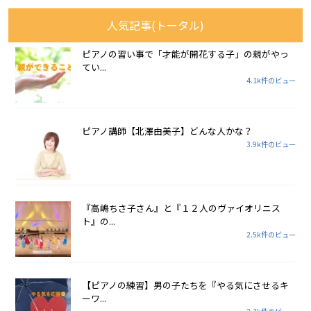
人気記事(トータル)
ピアノの習い事で「才能が開花する子」の親がやっ
てい...
4.1k件のビュー
ピアノ講師【北澤由美子】どんな人かな？
3.9k件のビュー
『高嶋ちさ子さん』と『１２人のヴァイオリニス
ト』の...
2.5k件のビュー
【ピアノの練習】男の子たちを『やる気にさせるキ
ーワ...