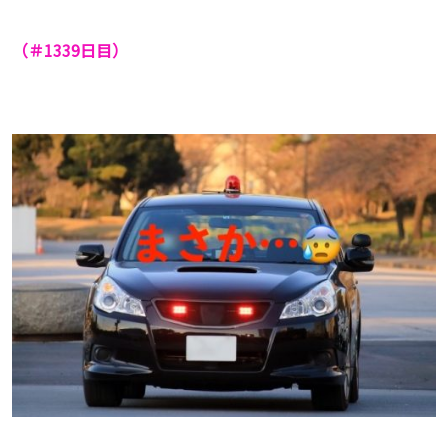
（＃1339
日目）