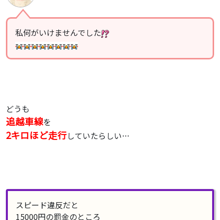
私何がいけませんでした
どうも
追越車線
を
2キロほど走行
していたらしい…
スピード違反だと
15000円の罰金のところ