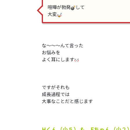
喧嘩が勃発
して
大変
な〜〜〜んて言った
お悩みを
よく耳にします
ですがそれも
成長過程では
大事なことだと感じます
Hくん（小５） & Eちゃん（小２