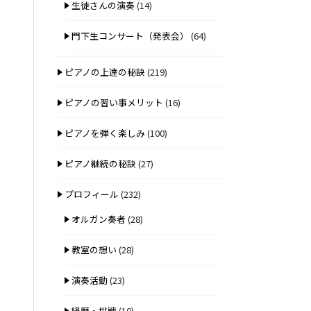
生徒さんの演奏
(14)
門下生コンサート（発表会）
(64)
ピアノの上達の秘訣
(219)
ピアノの習い事メリット
(16)
ピアノを弾く楽しみ
(100)
ピアノ継続の秘訣
(27)
プロフィール
(232)
オルガン奏者
(28)
教室の想い
(28)
演奏活動
(23)
経歴・挑戦
(10)