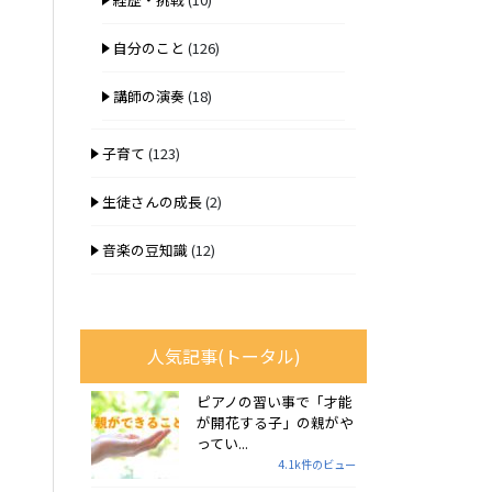
自分のこと
(126)
講師の演奏
(18)
子育て
(123)
生徒さんの成長
(2)
音楽の豆知識
(12)
人気記事(トータル)
ピアノの習い事で「才能
が開花する子」の親がや
ってい...
4.1k件のビュー