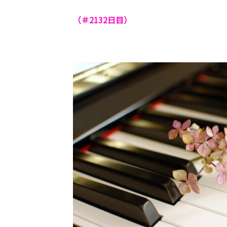
（＃2132
日目）