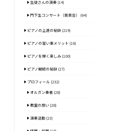
生徒さんの演奏
(14)
門下生コンサート（発表会）
(64)
ピアノの上達の秘訣
(219)
ピアノの習い事メリット
(16)
ピアノを弾く楽しみ
(100)
ピアノ継続の秘訣
(27)
プロフィール
(232)
オルガン奏者
(28)
教室の想い
(28)
演奏活動
(23)
経歴・挑戦
(10)