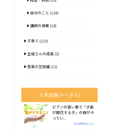
自分のこと
(126)
講師の演奏
(18)
子育て
(123)
生徒さんの成長
(2)
音楽の豆知識
(12)
人気記事(トータル)
ピアノの習い事で「才能
が開花する子」の親がや
ってい...
4.1k件のビュー