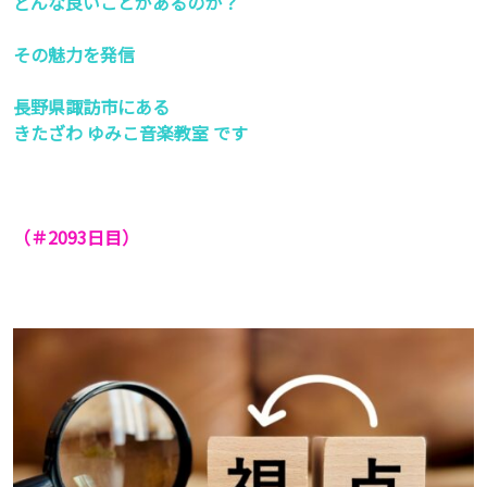
どんな良いことがあるのか？
その魅力を発信
長野県諏訪市にある
きたざわ ゆみこ音楽教室 です
（＃2093
日目）