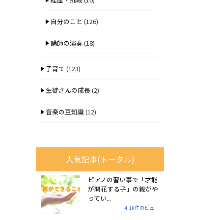
自分のこと
(126)
講師の演奏
(18)
子育て
(123)
生徒さんの成長
(2)
音楽の豆知識
(12)
人気記事(トータル)
ピアノの習い事で「才能
が開花する子」の親がや
ってい...
4.1k件のビュー