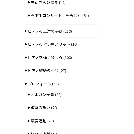
生徒さんの演奏
(14)
門下生コンサート（発表会）
(64)
ピアノの上達の秘訣
(219)
ピアノの習い事メリット
(16)
ピアノを弾く楽しみ
(100)
ピアノ継続の秘訣
(27)
プロフィール
(232)
オルガン奏者
(28)
教室の想い
(28)
演奏活動
(23)
経歴・挑戦
(10)