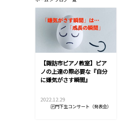
【諏訪市ピアノ教室】ピア
ノの上達の際必要な『自分
に嫌気がさす瞬間』
2022.12.29
門下生コンサート（発表会）