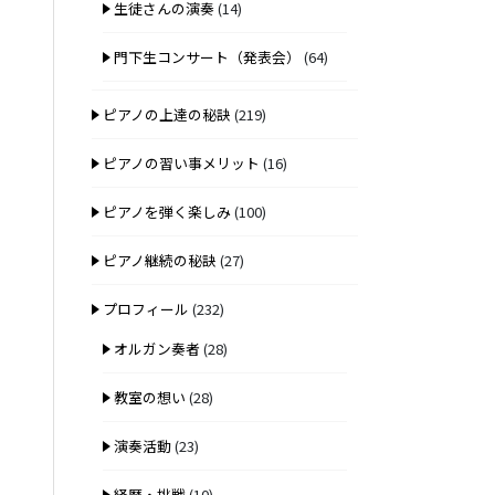
生徒さんの演奏
(14)
門下生コンサート（発表会）
(64)
ピアノの上達の秘訣
(219)
ピアノの習い事メリット
(16)
ピアノを弾く楽しみ
(100)
ピアノ継続の秘訣
(27)
プロフィール
(232)
オルガン奏者
(28)
教室の想い
(28)
演奏活動
(23)
経歴・挑戦
(10)