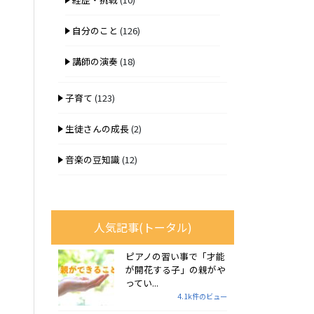
自分のこと
(126)
講師の演奏
(18)
子育て
(123)
生徒さんの成長
(2)
音楽の豆知識
(12)
人気記事(トータル)
ピアノの習い事で「才能
が開花する子」の親がや
ってい...
4.1k件のビュー