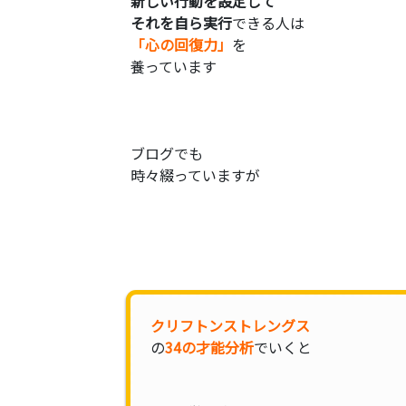
新しい行動を設定して
それを自ら実行
できる人は
「心の回復力」
を
養っています
ブログでも
時々綴っていますが
クリフトンストレングス
の
34の才能分析
でいくと