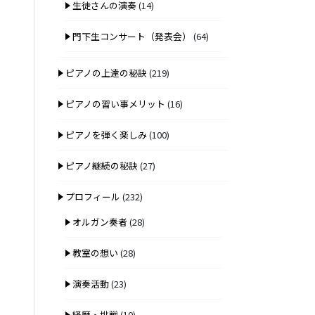
生徒さんの演奏
(14)
門下生コンサート（発表会）
(64)
ピアノの上達の秘訣
(219)
ピアノの習い事メリット
(16)
ピアノを弾く楽しみ
(100)
ピアノ継続の秘訣
(27)
プロフィール
(232)
オルガン奏者
(28)
教室の想い
(28)
演奏活動
(23)
経歴・挑戦
(10)