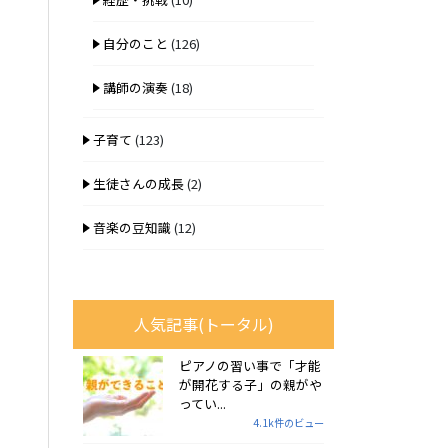
自分のこと
(126)
講師の演奏
(18)
子育て
(123)
生徒さんの成長
(2)
音楽の豆知識
(12)
人気記事(トータル)
ピアノの習い事で「才能
が開花する子」の親がや
ってい...
4.1k件のビュー