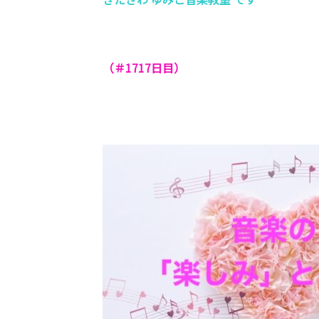
（＃1717
日目）