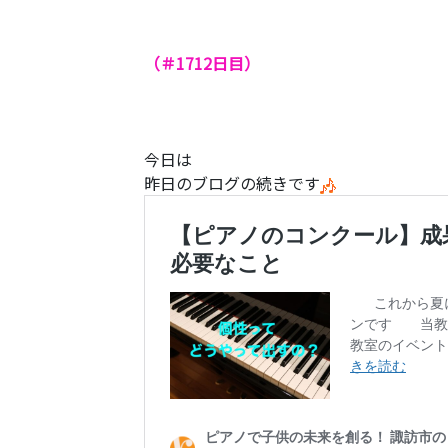
（＃1712
日目）
今日は
昨日のブログの続きです