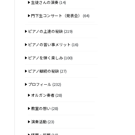
生徒さんの演奏
(14)
門下生コンサート（発表会）
(64)
ピアノの上達の秘訣
(219)
ピアノの習い事メリット
(16)
ピアノを弾く楽しみ
(100)
ピアノ継続の秘訣
(27)
プロフィール
(232)
オルガン奏者
(28)
教室の想い
(28)
演奏活動
(23)
経歴・挑戦
(10)