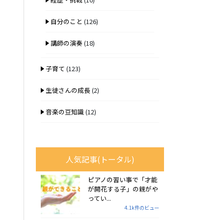
自分のこと
(126)
講師の演奏
(18)
子育て
(123)
生徒さんの成長
(2)
音楽の豆知識
(12)
人気記事(トータル)
ピアノの習い事で「才能
が開花する子」の親がや
ってい...
4.1k件のビュー