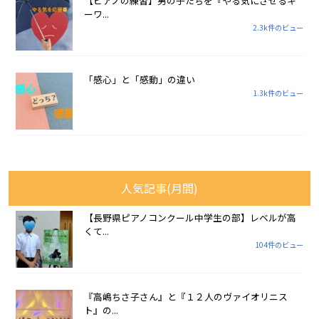
【ピアノの練習】男の子たちを『やる気にさせるキ
ーワ...
2.3k件のビュー
「感心」と「感動」の違い
1.3k件のビュー
人気記事(月間)
【長野県ピアノコンクール中学生の部】レベルが高
くて...
104件のビュー
『高嶋ちさ子さん』と『１２人のヴァイオリニス
ト』の...