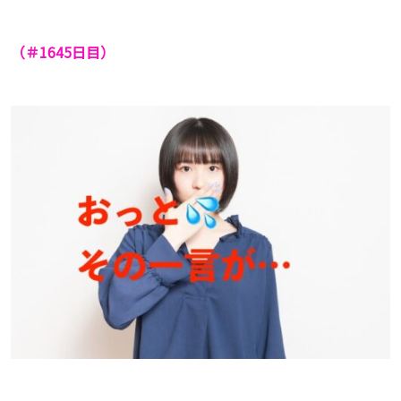
（＃1645
日目）