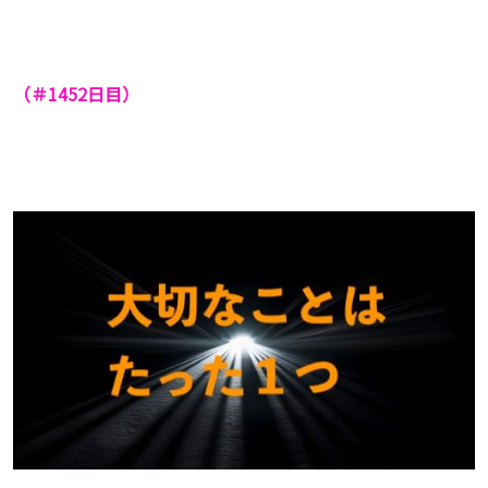
（＃1452
日目）