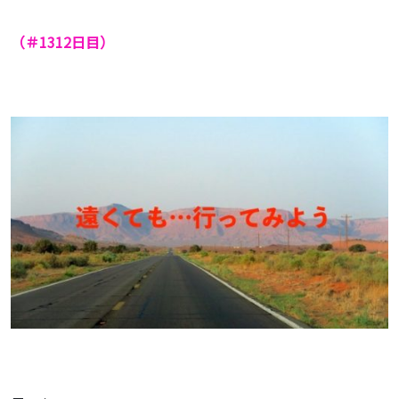
（＃1312
日目）