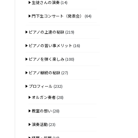
生徒さんの演奏
(14)
門下生コンサート（発表会）
(64)
ピアノの上達の秘訣
(219)
ピアノの習い事メリット
(16)
ピアノを弾く楽しみ
(100)
ピアノ継続の秘訣
(27)
プロフィール
(232)
オルガン奏者
(28)
教室の想い
(28)
演奏活動
(23)
経歴・挑戦
(10)