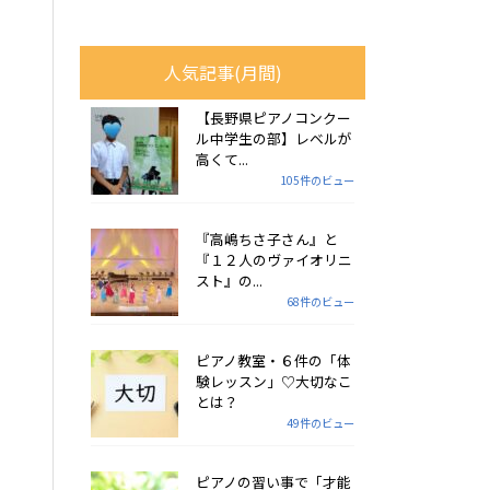
人気記事(月間)
【長野県ピアノコンクー
ル中学生の部】レベルが
高くて...
105件のビュー
『高嶋ちさ子さん』と
『１２人のヴァイオリニ
スト』の...
68件のビュー
ピアノ教室・６件の「体
験レッスン」♡大切なこ
とは？
49件のビュー
ピアノの習い事で「才能