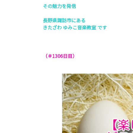
その魅力を発信
長野県諏訪市にある
きたざわ ゆみこ音楽教室 です
（＃1306
日目）