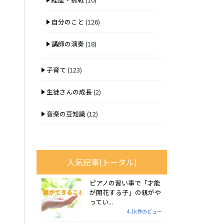
自分のこと
(126)
講師の演奏
(18)
子育て
(123)
生徒さんの成長
(2)
音楽の豆知識
(12)
人気記事(トータル)
ピアノの習い事で「才能
が開花する子」の親がや
ってい...
4.1k件のビュー