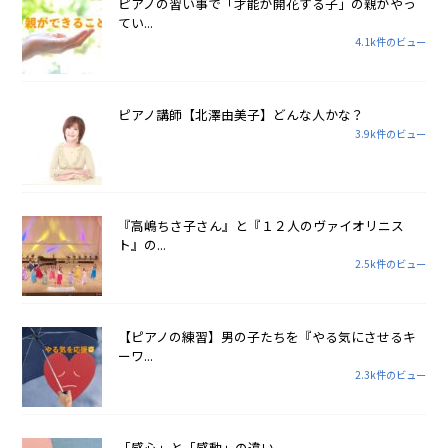
ピアノの習い事で「才能が開花する子」の親がやっ
てい...
4.1k件のビュー
ピアノ講師【北澤由美子】どんな人かな？
3.9k件のビュー
『高嶋ちさ子さん』と『１２人のヴァイオリニス
ト』の...
2.5k件のビュー
【ピアノの練習】男の子たちを『やる気にさせるキ
ーワ...
2.3k件のビュー
「感心」と「感動」の違い