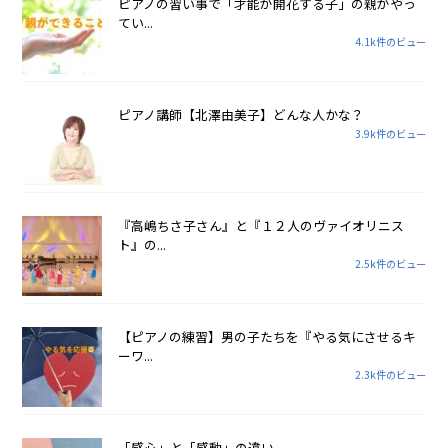
ピアノの習い事で「才能が開花する子」の親がやっ
てい...
4.1k件のビュー
ピアノ講師【北澤由美子】どんな人かな？
3.9k件のビュー
『高嶋ちさ子さん』と『１２人のヴァイオリニス
ト』の...
2.5k件のビュー
【ピアノの練習】男の子たちを『やる気にさせるキ
ーワ...
2.3k件のビュー
「感心」と「感動」の違い