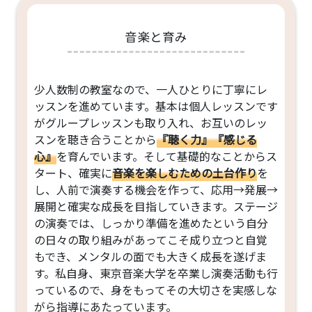
音楽と育み
少人数制の教室なので、一人ひとりに丁寧にレ
ッスンを進めています。基本は個人レッスンです
がグループレッスンも取り入れ、お互いのレッ
スンを聴き合うことから
『聴く力』
『感じる
心』
を育んでいます。そして基礎的なことからス
タート、確実に
音楽を楽しむための土台作り
を
し、人前で演奏する機会を作って、応用→発展→
展開と確実な成長を目指していきます。ステージ
の演奏では、しっかり準備を進めたという自分
の日々の取り組みがあってこそ成り立つと自覚
もでき、メンタルの面でも大きく成長を遂げま
す。私自身、東京音楽大学を卒業し演奏活動も行
っているので、身をもってその大切さを実感しな
がら指導にあたっています。