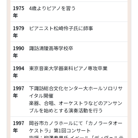
1975
4歳よりピアノを習う
年
1979
ピアニスト松崎伶子氏に師事
年
1990
諏訪清陵高等学校卒
年
1994
東京音楽大学器楽科ピアノ専攻卒業
年
1997
下諏訪総合文化センター大ホールソロリサ
年
イタル開催
楽器、合唱、オーケストラなどのアンサン
ブルを始めとする演奏活動を行う
1997
岡谷市カノラホールにて「カノラータオー
年
ケストラ」第1回コンサート
指揮：柳澤寿男氏 イベール「ディヴェルテ