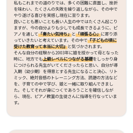
私もこれまでの道のりでは、多くの困難に直面し、挫折
を味わい、たくさんの失敗を繰り返しながら、その中で
やり遂げる喜びを実感し現在に至ります。
良いことも悪いことも長い人生の中ではたくさん起こり
ますが、今の自分よりも少しでも成長できるように、ピ
アノを通して
「奏たい気持ち」
と
「頑張る心」
に寄り添
っていきたいと考えています。その中で
『子どもの頃に
受けた教育って本当に大切』
と気づかされます。
そんな自分の経験から2003年に娘を授かって母となった
時に、地方でも
上級レベルにつながる基礎
をしっかり身
につけられる先生がいてくださったらと思い、自分が導
入期（幼少期）を得意とする先生になること決心、リト
ミック、絶対音感のトレーニング方法、読譜の方法など
を、子育ての中で学び、娘と一緒に取り組んできまし
た。そしてそれが身につくであろうことを確信しなが
ら、現在、ピアノ教室の生徒さんに指導を行なっていま
す。