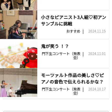
小さなピアニスト3人組♡初アン
サンブルに挑戦
|
おすすめ
2024.11.15
鬼が笑う ！？
|
門下生コンサート（発表
2024.11.01
会）
モーツァルト作品の美しさ♡ピ
アノの音色で伝えられるかな？
|
門下生コンサート（発表
2024.10.17
会）