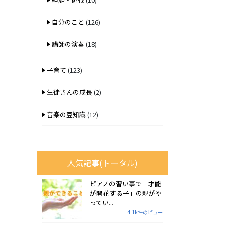
自分のこと
(126)
講師の演奏
(18)
子育て
(123)
生徒さんの成長
(2)
音楽の豆知識
(12)
人気記事(トータル)
ピアノの習い事で「才能
が開花する子」の親がや
ってい...
4.1k件のビュー