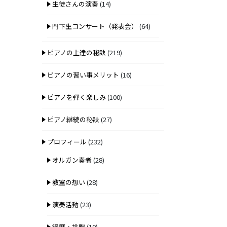
生徒さんの演奏
(14)
門下生コンサート（発表会）
(64)
ピアノの上達の秘訣
(219)
ピアノの習い事メリット
(16)
ピアノを弾く楽しみ
(100)
ピアノ継続の秘訣
(27)
プロフィール
(232)
オルガン奏者
(28)
教室の想い
(28)
演奏活動
(23)
経歴・挑戦
(10)