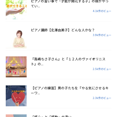
ピアノの習い事で「才能が開花する子」の親がやっ
てい...
4.1k件のビュー
ピアノ講師【北澤由美子】どんな人かな？
3.9k件のビュー
『高嶋ちさ子さん』と『１２人のヴァイオリニス
ト』の...
2.5k件のビュー
【ピアノの練習】男の子たちを『やる気にさせるキ
ーワ...
2.3k件のビュー
「感心」と「感動」の違い