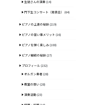
生徒さんの演奏
(14)
門下生コンサート（発表会）
(64)
ピアノの上達の秘訣
(219)
ピアノの習い事メリット
(16)
ピアノを弾く楽しみ
(100)
ピアノ継続の秘訣
(27)
プロフィール
(232)
オルガン奏者
(28)
教室の想い
(28)
演奏活動
(23)
経歴・挑戦
(10)