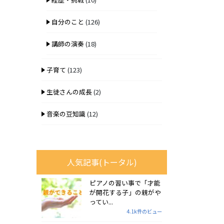
自分のこと
(126)
講師の演奏
(18)
子育て
(123)
生徒さんの成長
(2)
音楽の豆知識
(12)
人気記事(トータル)
ピアノの習い事で「才能
が開花する子」の親がや
ってい...
4.1k件のビュー