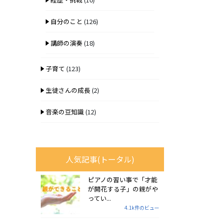
自分のこと
(126)
講師の演奏
(18)
子育て
(123)
生徒さんの成長
(2)
音楽の豆知識
(12)
人気記事(トータル)
ピアノの習い事で「才能
が開花する子」の親がや
ってい...
4.1k件のビュー