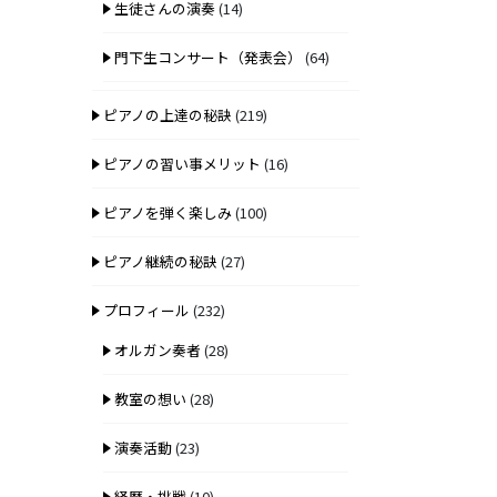
生徒さんの演奏
(14)
門下生コンサート（発表会）
(64)
ピアノの上達の秘訣
(219)
ピアノの習い事メリット
(16)
ピアノを弾く楽しみ
(100)
ピアノ継続の秘訣
(27)
プロフィール
(232)
オルガン奏者
(28)
教室の想い
(28)
演奏活動
(23)
経歴・挑戦
(10)