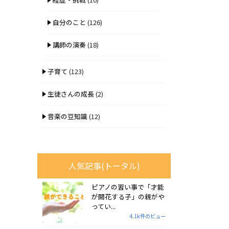
自分のこと
(126)
講師の演奏
(18)
子育て
(123)
生徒さんの成長
(2)
音楽の豆知識
(12)
人気記事(トータル)
ピアノの習い事で「才能
が開花する子」の親がや
ってい...
4.1k件のビュー