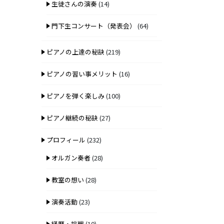
生徒さんの演奏
(14)
門下生コンサート（発表会）
(64)
ピアノの上達の秘訣
(219)
ピアノの習い事メリット
(16)
ピアノを弾く楽しみ
(100)
ピアノ継続の秘訣
(27)
プロフィール
(232)
オルガン奏者
(28)
教室の想い
(28)
演奏活動
(23)
経歴・挑戦
(10)